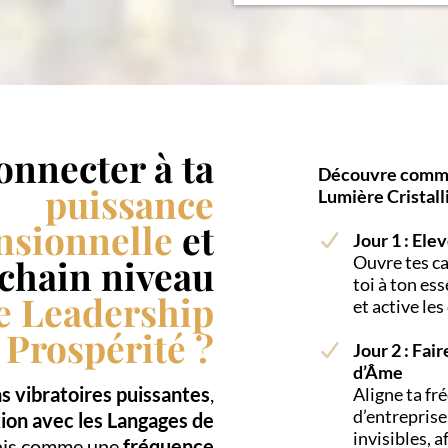
connecter à ta
Découvre comme
puissance
Lumière Cristall
nsionnelle
et
Jour 1 : Ele
ochain niveau
Ouvre tes ca
toi à ton es
e Leadership
et active le
 Prospérité ?
Jour 2 : Fai
d’Âme
s vibratoires puissantes
,
Aligne ta fr
d’entreprise
ion avec les Langages de
invisibles, a
mais comme une
fréquence