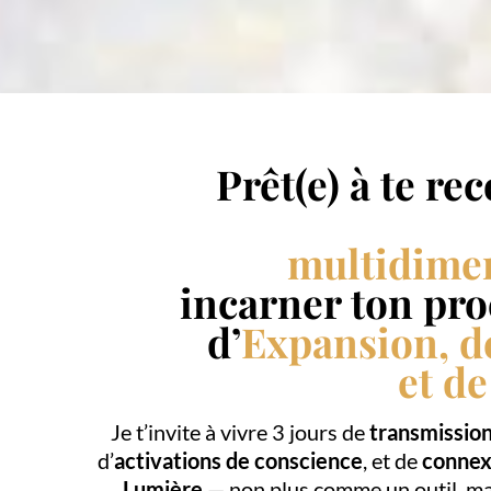
Prêt(e) à te re
multidime
incarner ton pr
d’
Expansion, d
et de
Je t’invite à vivre 3 jours de
transmission
d’
activations de conscience
, et de
connex
Lumière
— non plus comme un outil, 