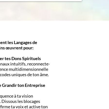
nt les Langages de
ins œuvrent pour:
ver tes Dons Spirituels
naux intuitifs, reconnecte-
sence multidimensionnelle
s codes uniques de ton âme.
re Grandir ton Entreprise
équence à ta vision
. Dissous les blocages
ffirme ta voix et active ton