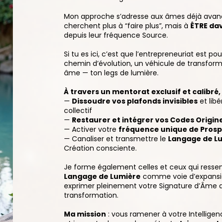
Mon approche s’adresse aux âmes déjà avancée
cherchent plus à “faire plus”, mais à
ÊTRE da
depuis leur fréquence Source.
Si tu es ici, c’est que l’entrepreneuriat est 
chemin d’évolution, un véhicule de transformat
âme — ton legs de lumière.
À travers un mentorat exclusif et calibré, 
—
Dissoudre vos plafonds invisibles
et libé
collectif
—
Restaurer et intégrer vos Codes Origin
— Activer votre
fréquence unique de Prosp
— Canaliser et transmettre le
Langage de L
Création consciente.
Je forme également celles et ceux qui ressente
Langage de Lumière
comme voie d’expansion
exprimer pleinement votre Signature d’Âme
transformation.
Ma mission
: vous ramener à votre Intelligen