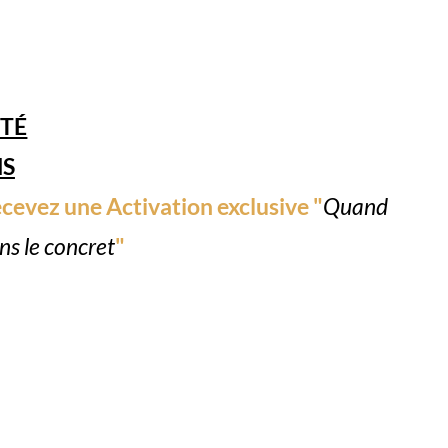
ITÉ
NS
evez une Activation exclusive "
Quand
ns le concret
"