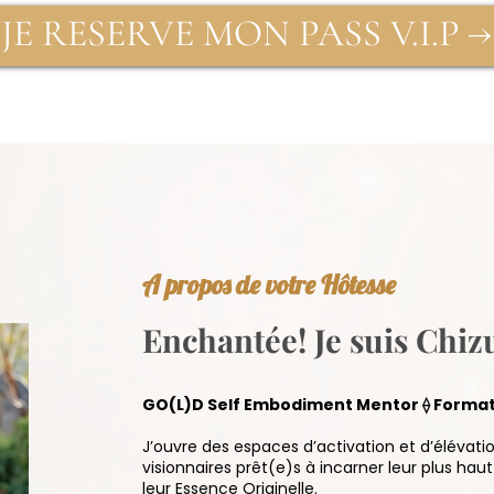
JE RESERVE MON PASS V.I.P →
A propos de votre Hôtesse
Enchantée! Je suis Chi
GO(L)D Self Embodiment Mentor ⟠ Formatr
J’ouvre des espaces d’activation et d’élévat
visionnaires prêt(e)s à incarner leur plus ha
leur Essence Originelle.