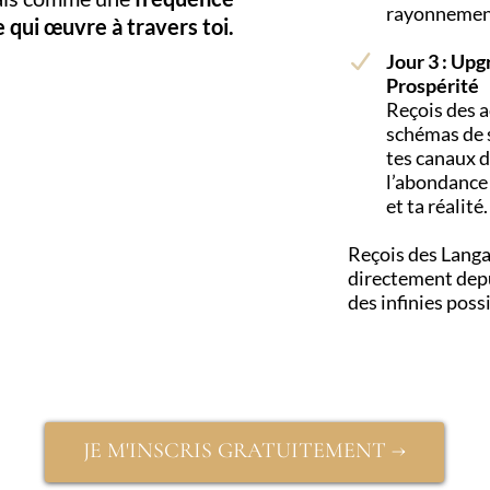
rayonnement
 qui œuvre à travers toi.
Jour 3 : Up
Prospérité
Reçois des a
schémas de 
tes canaux d
l’abondance
et ta réalité.
Reçois des Langa
directement depu
des infinies possi
JE M'INSCRIS GRATUITEMENT →