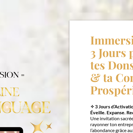
Immersi
3 Jours
tes Dons
& ta Co
Prospér
✧ 3 Jours d’Activat
Éveille. Expanse. Re
Une invitation sacrée 
rayonner ton entrepri
l’abondance grâce au