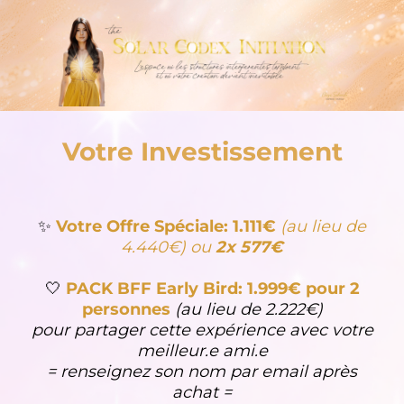
Votre Investissement
✨
Votre Offre Spéciale: 1.111€
(au lieu de
4.440€) ou
2x 577€
🤍
PACK BFF Early Bird: 1.999€ pour 2
personnes
(au lieu de 2.222€)
pour partager cette expérience avec votre
meilleur.e ami.e
= renseignez son nom par email après
achat =