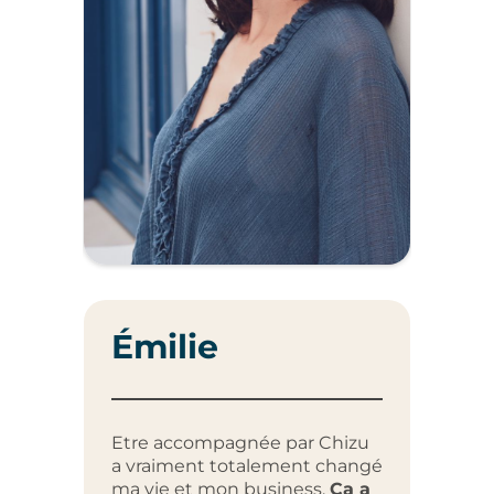
Émilie
La
Etre accompagnée par Chizu
a vraiment totalement changé
Travai
ma vie et mon business.
Ça a