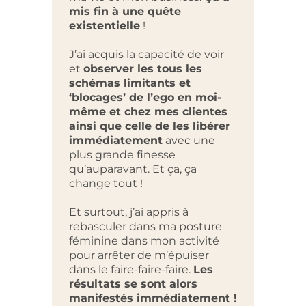
abso
mis fin à une quête
existentielle
!
Elle 
rassu
J’ai acquis la capacité de voir
sécur
et
observer les tous les
conne
schémas limitants et
‘blocages’ de l’ego en moi-
Avant
même et chez mes clientes
je me
ainsi que celle de les libérer
n’arri
immédiatement
avec une
pallie
plus grande finesse
10k$
qu’auparavant. Et ça, ça
entre
change tout !
Quelq
Et surtout, j’ai appris à
notre 
rebasculer dans ma posture
mon p
féminine dans mon activité
avec f
pour arrêter de m’épuiser
Alors 
dans le faire-faire-faire.
Les
résultats se sont alors
manifestés immédiatement !