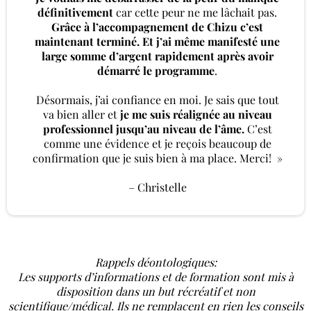
définitivement
car cette peur ne me lâchait pas.
Grâce à l’accompagnement de Chizu c’est
maintenant terminé. Et j’ai même manifesté une
large somme d’argent rapidement après avoir
démarré le programme
.
Désormais, j’ai confiance en moi. Je sais que tout
va bien aller et
je me suis réalignée au niveau
professionnel jusqu’au niveau de l’âme.
C’est
comme une évidence et je reçois beaucoup de
confirmation que je suis bien à ma place. Merci! »
– Christelle
Rappels déontologiques:
Les supports d’informations et de formation sont mis à
disposition dans un but récréatif et non
scientifique/médical. Ils ne remplacent en rien les conseils