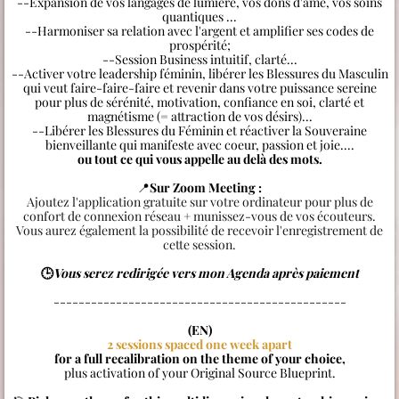
--Expansion de vos langages de lumière, vos dons d'âme, vos soins
quantiques ...
--Harmoniser sa relation avec l'argent et amplifier ses codes de
prospérité;
--Session Business intuitif, clarté...
--Activer votre leadership féminin, libérer les Blessures du Masculin
qui veut faire-faire-faire et revenir dans votre puissance sereine
pour plus de sérénité, motivation, confiance en soi, clarté et
magnétisme (= attraction de vos désirs)...
--Libérer les Blessures du Féminin et réactiver la Souveraine
bienveillante qui manifeste avec coeur, passion et joie....
ou tout ce qui vous appelle au delà des mots.
📍
Sur Zoom Meeting :
Ajoutez l'application gratuite sur votre ordinateur pour plus de
confort de connexion réseau + munissez-vous de vos écouteurs.
Vous aurez également la possibilité de recevoir l'enregistrement de
cette session.
🕒
Vous serez redirigée vers mon Agenda après paiement
-----------------------------------------------
(EN)
2 sessions spaced one week apart
for a full recalibration on the theme of your choice,
plus activation of your Original Source Blueprint.